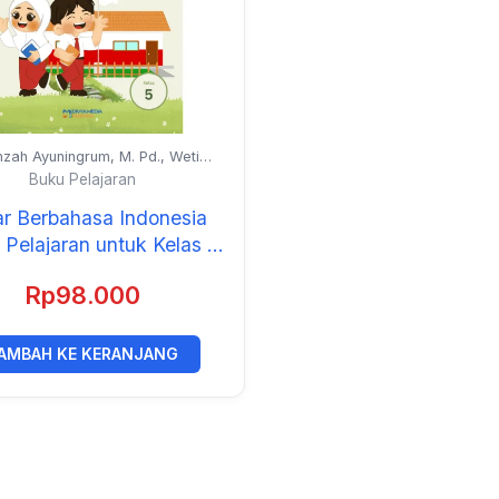
zah Ayuningrum, M. Pd., Weti
, M. Pd., dan Evi Faujiah, M. Pd.
Buku Pelajaran
ar Berbahasa Indonesia
 Pelajaran untuk Kelas 5
SD/MI)
Rp
98.000
AMBAH KE KERANJANG