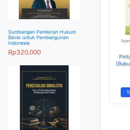
Sumbangan Pemikiran Hukum
Bisnis untuk Pembangunan
Syam
Indonesia
Yunaika
Rp
320.000
Pint
(Buku
T