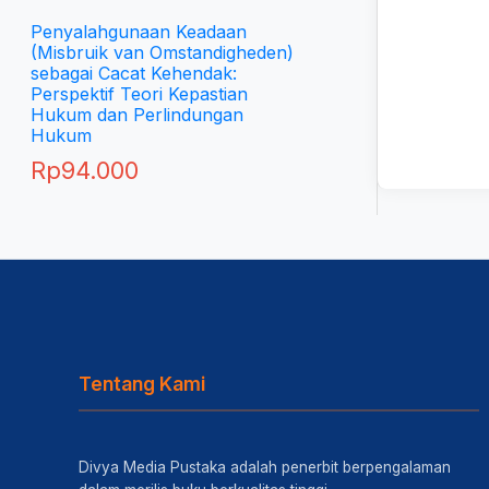
Penyalahgunaan Keadaan
(Misbruik van Omstandigheden)
sebagai Cacat Kehendak:
Perspektif Teori Kepastian
Hukum dan Perlindungan
Hukum
Rp
94.000
Tentang Kami
Divya Media Pustaka adalah penerbit berpengalaman