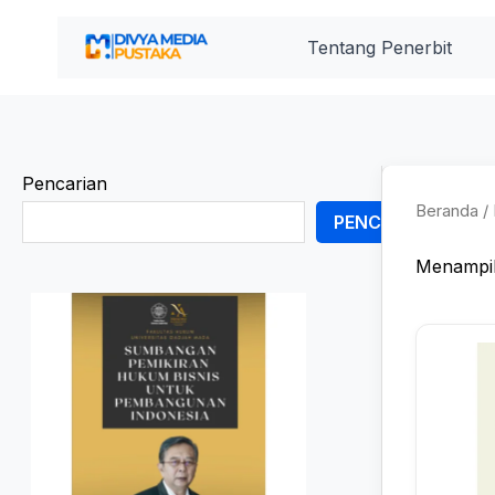
Lewati
ke
Tentang Penerbit
konten
Pencarian
Beranda
/
PENCARIAN
Menampil