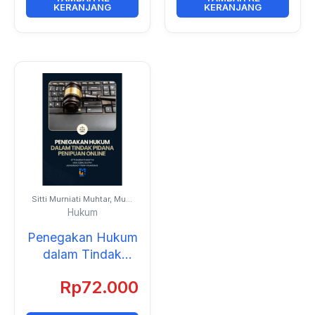
KERANJANG
KERANJANG
Sitti Murniati Muhtar, Muh.
Iqbal Sultan, dan
Hukum
Muhammad Fitrah
Ramadhan
Penegakan Hukum
dalam Tindak
Pidana Penipuan
Rp
72.000
Online