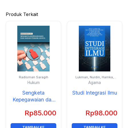
Produk Terkait
Radisman Saragih
Lukman, Nurdin, Hamka,
Sagir M. Amin, Muhammad
Hukum
Agama
Djamil, Muhammad Nur
Ahsan, dan Darlis
Sengketa
Studi Integrasi Ilmu
Kepegawaian dan
Badan
Rp
85.000
Rp
98.000
Peradilannya
TAMBAH KE
TAMBAH KE