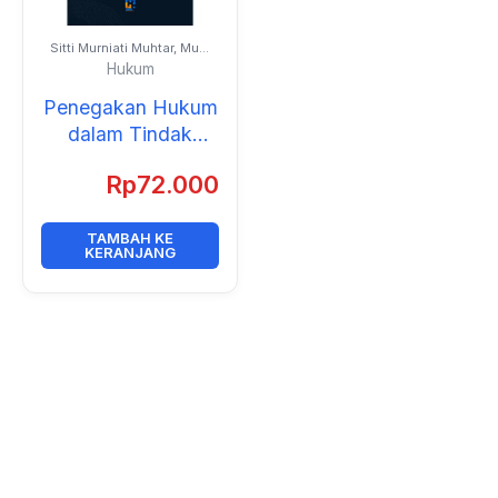
Sitti Murniati Muhtar, Muh.
Iqbal Sultan, dan
Hukum
Muhammad Fitrah
Ramadhan
Penegakan Hukum
dalam Tindak
Pidana Penipuan
Rp
72.000
Online
TAMBAH KE
KERANJANG