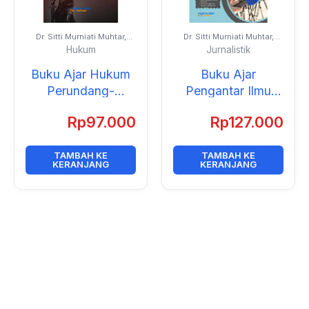
Dr. Sitti Murniati Muhtar,
Dr. Sitti Murniati Muhtar,
S.Sos., S.H., M.I.Kom., Prof.
S.Sos., S.H., M.I.Kom. dan
Hukum
Jurnalistik
Dr. Andi Alimuddin Unde,
Dr. Erniwati, S.E., M.Si.
M.Si., dan Dr. Hasrullah,
Buku Ajar Hukum
Buku Ajar
M.A.
Perundang-
Pengantar Ilmu
undangan Media
Jurnalistik
Rp
97.000
Rp
127.000
Massa
TAMBAH KE
TAMBAH KE
KERANJANG
KERANJANG