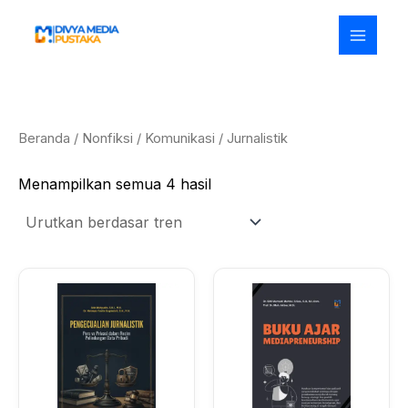
Diurutkan
Lewati
menurut
ke
popularitas
konten
Beranda
/
Nonfiksi
/
Komunikasi
/ Jurnalistik
Menampilkan semua 4 hasil