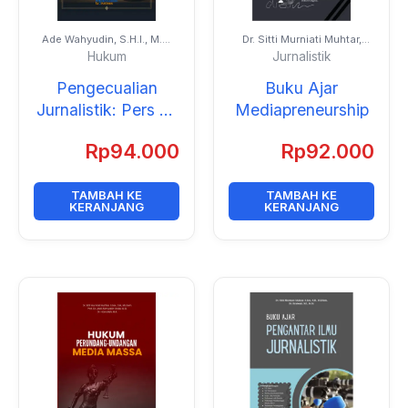
Ade Wahyudin, S.H.I., M.H.
Dr. Sitti Murniati Muhtar,
dan Dr. Natasya Yunita
S.Sos., S.H., M.I.Kom. dan
Hukum
Jurnalistik
Sugiastuti, S.H., M.H.
Prof. Dr. Muh. Akbar, M.Si.
Pengecualian
Buku Ajar
Jurnalistik: Pers Vs
Mediapreneurship
Privasi dalam
Rp
94.000
Rp
92.000
Rezim Pelindungan
Data Pribadi
TAMBAH KE
TAMBAH KE
KERANJANG
KERANJANG