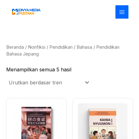
Diurutkan
Lewati
menurut
ke
popularitas
konten
Beranda
/
Nonfiksi
/
Pendidikan
/
Bahasa
/ Pendidikan
Bahasa Jepang
Menampilkan semua 5 hasil