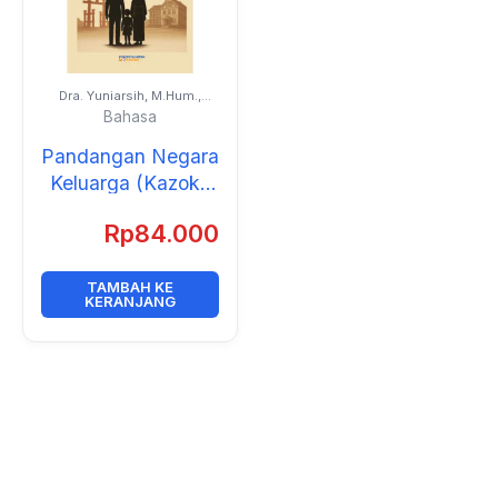
Dra. Yuniarsih, M.Hum.,
M.Ed.
Bahasa
Pandangan Negara
Keluarga (Kazoku
Kokkakan, 家族国
Rp
84.000
家観): Analisis
Sosiologis dalam
Buku Teks Shũshin
TAMBAH KE
KERANJANG
Sebelum Perang
Dunia II