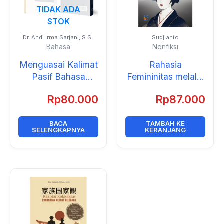
TIDAK ADA
STOK
Dr. Andi Irma Sarjani, S.S.,
Sudjianto
M.A.
Bahasa
Nonfiksi
Menguasai Kalimat
Rahasia
Pasif Bahasa
Femininitas melalui
Jepang: Panduan
Joseigo
Rp
80.000
Rp
87.000
Definitif untuk
Penutur Bahasa
Indonesia
BACA
TAMBAH KE
SELENGKAPNYA
KERANJANG