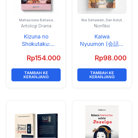
Mahasiswa Bahasa
Nia Setiawati, Dwi Astuti
Jepang Universitas Negeri
Retno Lestari, Yuniarsih,
Antologi Drama
Nonfiksi
Jakarta
Viana Meilani Prasetio,
Frida Philiyanti, Tia
Kizuna no
Kaiwa
Ristiawati, Nur Saadah Fitri
Asih, Cut Erra Rismorlita,
Shokutaku:
Nyuumon ‭(‬会話入
dan Mochammad Fredy
Gakuseitachi no
門‭)
Rp
154.000
Rp
98.000
Monogatari
(Antologi Drama)
TAMBAH KE
TAMBAH KE
KERANJANG
KERANJANG