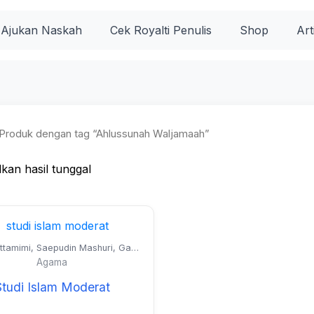
Ajukan Naskah
Cek Royalti Penulis
Shop
Art
Produk dengan tag “Ahlussunah Waljamaah”
kan hasil tunggal
Attamimi, Saepudin Mashuri, Gani
at, Adam, Muhammad Syarif
Agama
, Muhammad Rafiiy, dan Ahmad
Arief
Studi Islam Moderat