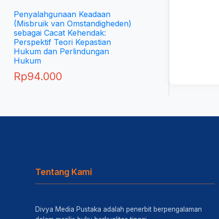
Penyalahgunaan Keadaan
(Misbruik van Omstandigheden)
sebagai Cacat Kehendak:
Perspektif Teori Kepastian
Hukum dan Perlindungan
Hukum
Rp
94.000
Tentang Kami
Divya Media Pustaka adalah penerbit berpengalaman