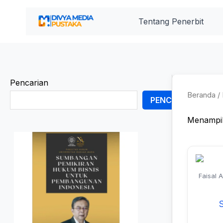
Lewati
ke
Tentang Penerbit
konten
Pencarian
Beranda
/ 
PENCARIAN
Menampil
Faisal 
Jum
Hasyim