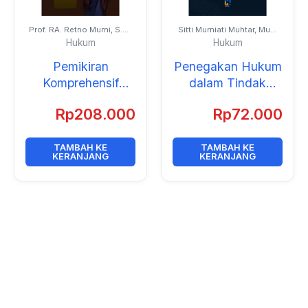
Prof. RA. Retno Murni, S.H.,
Sitti Murniati Muhtar, Muh.
M.H., Ph.D. dan Para
Iqbal Sultan, dan
Hukum
Hukum
Kolega
Muhammad Fitrah
Ramadhan
Pemikiran
Penegakan Hukum
Komprehensif
dalam Tindak
Hukum Bisnis:
Pidana Penipuan
Rp
208.000
Rp
72.000
Menjawab
Online
Tantangan
Digitalisasi
TAMBAH KE
TAMBAH KE
KERANJANG
KERANJANG