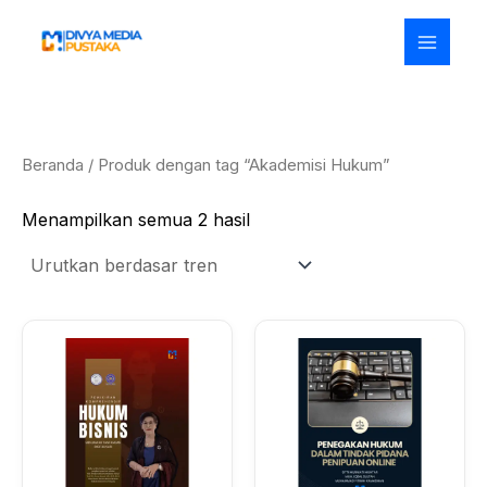
Diurutkan
Lewati
menurut
ke
popularitas
konten
Beranda
/ Produk dengan tag “Akademisi Hukum”
Menampilkan semua 2 hasil