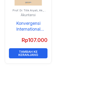
Prof. Dr. Titik Aryati, Ak.,
CA., CPIA.
Akuntansi
Konvergensi
International
Financial Reporting
Rp
107.000
Standards (IFRS)
terhadap Kualitas
Akuntansi
TAMBAH KE
KERANJANG