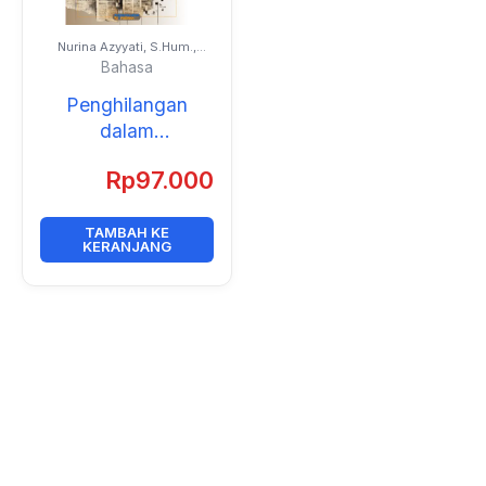
Nurina Azyyati, S.Hum.,
M.Hum.
Bahasa
Penghilangan
dalam
Penerjemahan
Rp
97.000
Berita Feature
TAMBAH KE
KERANJANG