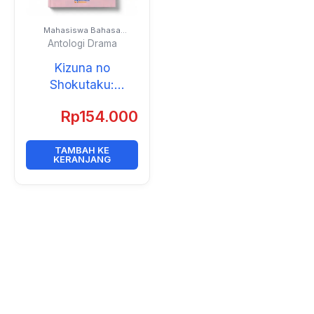
Mahasiswa Bahasa
Jepang Universitas Negeri
Antologi Drama
Jakarta
Kizuna no
Shokutaku:
Gakuseitachi no
Rp
154.000
Monogatari
(Antologi Drama)
TAMBAH KE
KERANJANG