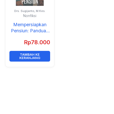
Drs. Sugijanto, M.Kes.
Nonfiksi
Mempersiapkan
Pensiun: Panduan
Praktis Hidup
Rp
78.000
Sehat, Bahagia,
dan Produktif
TAMBAH KE
KERANJANG