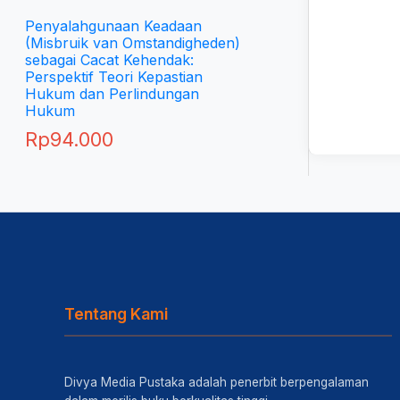
Penyalahgunaan Keadaan
(Misbruik van Omstandigheden)
sebagai Cacat Kehendak:
Perspektif Teori Kepastian
Hukum dan Perlindungan
Hukum
Rp
94.000
Tentang Kami
Divya Media Pustaka adalah penerbit berpengalaman