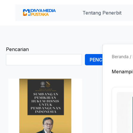
Lewati
ke
Tentang Penerbit
konten
Pencarian
Beranda
/ 
PENCARIAN
Menampil