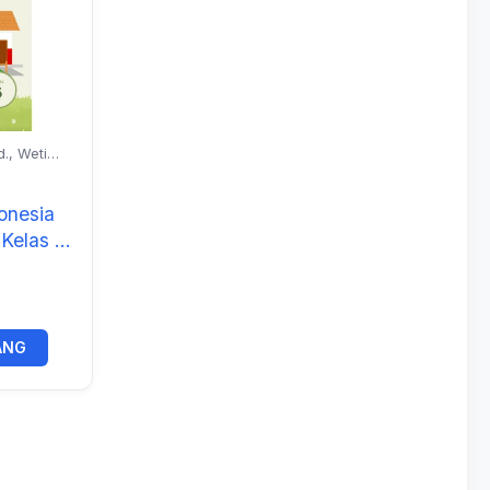
., Weti
ah, M. Pd.
onesia
 Kelas 5
ANG