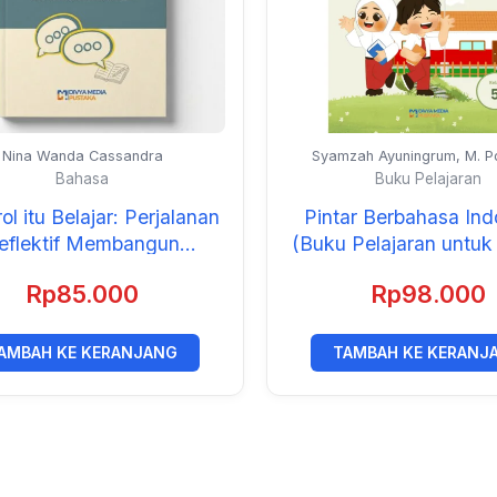
Nina Wanda Cassandra
Syamzah Ayuningrum, M. Pd
Yunaika, M. Pd., dan Evi Fauji
Bahasa
Buku Pelajaran
l itu Belajar: Perjalanan
Pintar Berbahasa Ind
eflektif Membangun
(Buku Pelajaran untuk
agogi Dialogis dalam
SD/MI)
Rp
85.000
Rp
98.000
ndidikan Guru Bahasa
Inggris
AMBAH KE KERANJANG
TAMBAH KE KERANJ