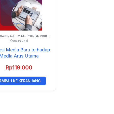
niwati, S.E., M.Si., Prof. Dr. Andi
in Unde, M.Si., Prof. Dr. Hafied
Komunikasi
a, M.Sc., dan Prof. H. Marsuki,
DEA., Ph.D.
psi Media Baru terhadap
Media Arus Utama
Rp
119.000
AMBAH KE KERANJANG