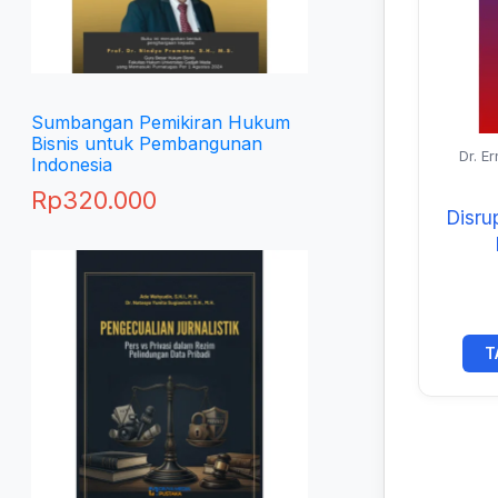
Sumbangan Pemikiran Hukum
Bisnis untuk Pembangunan
Dr. Er
Indonesia
Alimudd
Cangar
Rp
320.000
Disru
T