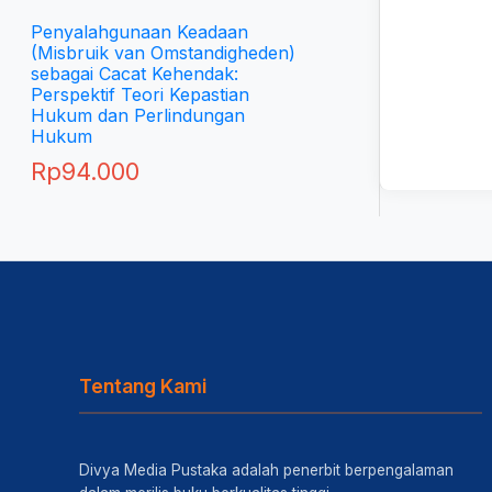
Penyalahgunaan Keadaan
(Misbruik van Omstandigheden)
sebagai Cacat Kehendak:
Perspektif Teori Kepastian
Hukum dan Perlindungan
Hukum
Rp
94.000
Tentang Kami
Divya Media Pustaka adalah penerbit berpengalaman