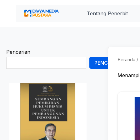
Lewati
ke
Tentang Penerbit
konten
Pencarian
Beranda
/ 
PENCARIAN
Menampil