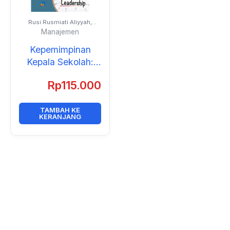
Rusi Rusmiati Aliyyah,
Iman Subasman,
Manajemen
Widyasari, dan Fanesa
Najla Rafifah
Kepemimpinan
Kepala Sekolah:
Strategi dalam
Rp
115.000
Mengelola
Lembaga
Pendidikan
TAMBAH KE
KERANJANG