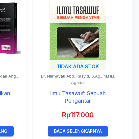
TIDAK ADA STOK
. dan Anggi
Dr. Nurhayati Abd. Rasyid, S.Ag., M.Fil.I.
d.
Agama
ikan
Ilmu Tasawuf: Sebuah
Pengantar
Rp
117.000
ANG
BACA SELENGKAPNYA