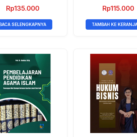
Rp
135.000
Rp
115.000
BACA SELENGKAPNYA
TAMBAH KE KERANJ