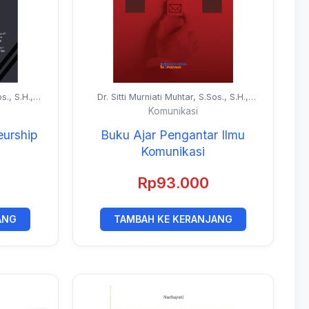
s., S.H.,
Dr. Sitti Murniati Muhtar, S.Sos., S.H.,
bar, M.Si.
M.I.Kom. dan Prof. Dr. Muh. Akbar, M.Si.
Komunikasi
eurship
Buku Ajar Pengantar Ilmu
Komunikasi
Rp
93.000
ANG
TAMBAH KE KERANJANG