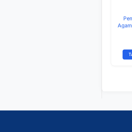
Pem
Agama
Ekolo
T