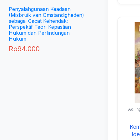
Penyalahgunaan Keadaan
(Misbruik van Omstandigheden)
sebagai Cacat Kehendak:
Perspektif Teori Kepastian
Hukum dan Perlindungan
Hukum
Rp
94.000
Adi In
Ko
Kom
Ide