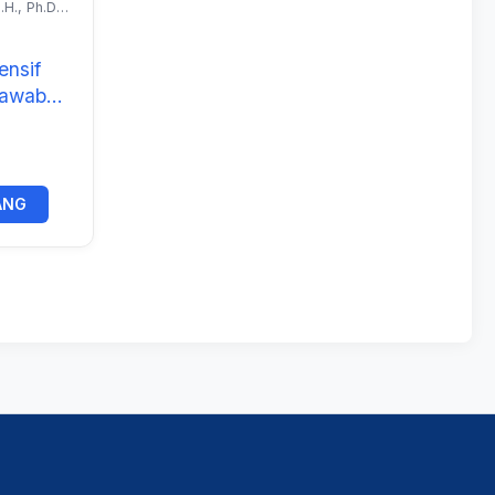
.H., Ph.D.
ensif
jawab
sasi
ANG