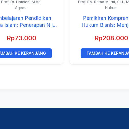
Prof. Dr. Hamlan, M.Ag.
Prof. RA. Retno Murni, S.H., M
dan Para Kolega
Agama
Hukum
belajaran Pendidikan
Pemikiran Kompreh
 Islam: Penerapan Nilai
Hukum Bisnis: Men
gis Kearifan Lokal Etnis
Tantangan Digitali
Rp
73.000
Rp
208.000
Kaili
AMBAH KE KERANJANG
TAMBAH KE KERANJ