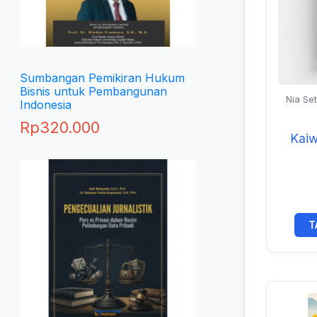
Sumbangan Pemikiran Hukum
Bisnis untuk Pembangunan
Nia Set
Indonesia
Yuniars
Philiyan
Rp
320.000
As
T