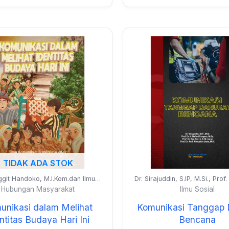
TIDAK ADA STOK
ggit Handoko, M.I.Kom.dan Ilmu
Dr. Sirajuddin, S.IP, M.Si., Prof
munikasi B Indralaya 2023
Cangara, M.Sc., Prof. Dr. Rer. 
Hubungan Masyarakat
Ilmu Sosial
M. Imran, dan Prof. Dr. Andi 
Unde, M.Si.
unikasi dalam Melihat
Komunikasi Tanggap 
ntitas Budaya Hari Ini
Bencana