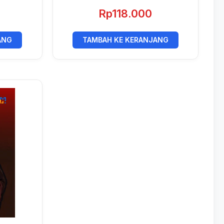
Dampak Pengendalian
Rp
118.000
Lingkungan
ANG
TAMBAH KE KERANJANG