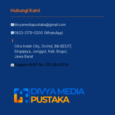
Hubungi Kami
divyamediapustaka@gmail.com
0823-2179-0200 (WhatsApp)
Citra Indah City, Orchid, Blk BE5/17,
Singajaya, Jonggol, Kab. Bogor,
Jawa Barat
Anggota IKAPI No. 510/JBA/2024