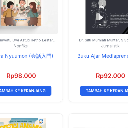
iawati, Dwi Astuti Retno Lestari,
Dr. Sitti Murniati Muhtar, S.So
ih, Viana Meilani Prasetio, Frida
M.I.Kom. dan Prof. Dr. Muh. Ak
Nonfiksi
Jurnalistik
ti, Tia Ristiawati, Nur Saadah Fitri
ih, Cut Erra Rismorlita, dan
Kaiwa Nyuumon ‭(‬会話入門‭)
Buku Ajar Mediapren
Mochammad Fredy
Rp
98.000
Rp
92.000
AMBAH KE KERANJANG
TAMBAH KE KERANJ