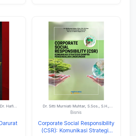
. Dr. Hafied
Dr. Sitti Murniati Muhtar, S.Sos., S.H.,
Nat. Ir. A.
M.I.Kom., Prof. Dr. Andi Alimuddin Unde,
Bisnis
Alimuddin
M.Si., dan Prof. Dr. Hafied Cangara,
M.Sc.
Darurat
Corporate Social Responsibility
(CSR): Komunikasi Strategis