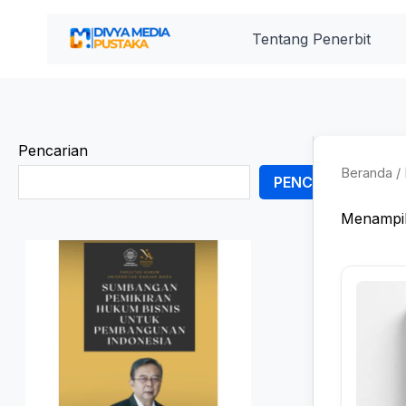
Lewati
ke
Tentang Penerbit
konten
Pencarian
Beranda
/ 
PENCARIAN
Menampil