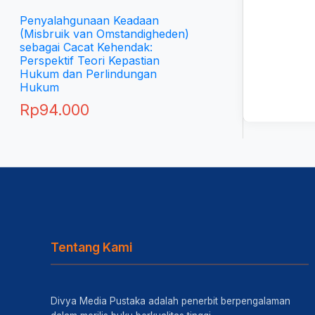
Penyalahgunaan Keadaan
(Misbruik van Omstandigheden)
sebagai Cacat Kehendak:
Perspektif Teori Kepastian
Hukum dan Perlindungan
Hukum
Rp
94.000
Tentang Kami
Divya Media Pustaka adalah penerbit berpengalaman