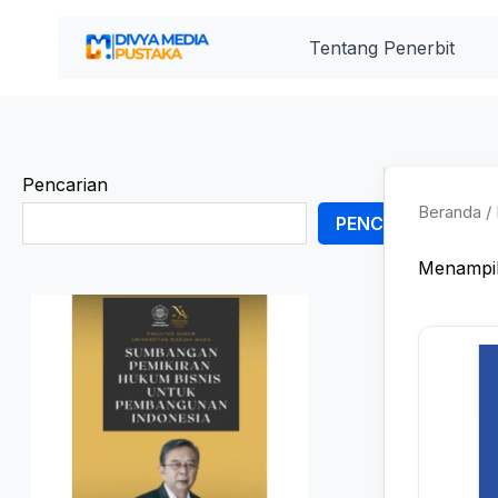
Lewati
ke
Tentang Penerbit
konten
Pencarian
Beranda
/ 
PENCARIAN
Menampil