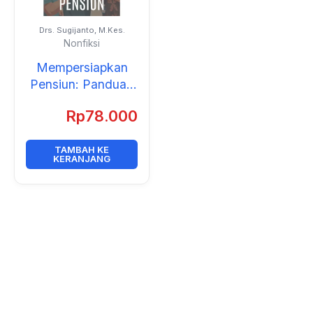
Drs. Sugijanto, M.Kes.
Nonfiksi
Mempersiapkan
Pensiun: Panduan
Praktis Hidup
Rp
78.000
Sehat, Bahagia,
dan Produktif
TAMBAH KE
KERANJANG