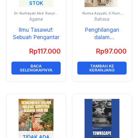
STOK
Dr. Nurhayati Abd. Rasyid,
Nurina Azyyati, S.Hum.,
S.Ag., M.Fil.I.
M.Hum.
Agama
Bahasa
Ilmu Tasawuf:
Penghilangan
Sebuah Pengantar
dalam
Penerjemahan
Rp
117.000
Rp
97.000
Berita Feature
BACA
TAMBAH KE
SELENGKAPNYA
KERANJANG
TIDAK ADA