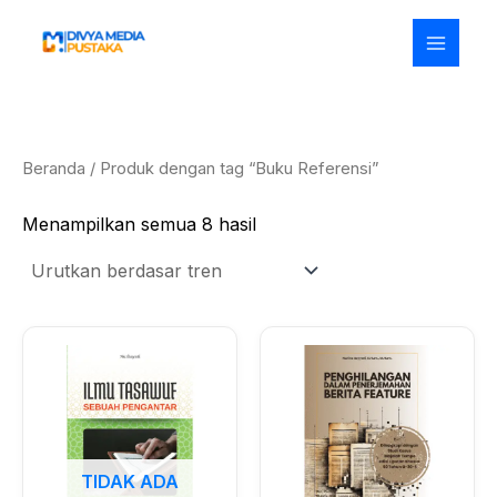
Diurutkan
Lewati
menurut
ke
popularitas
konten
Beranda
/ Produk dengan tag “Buku Referensi”
Menampilkan semua 8 hasil
TIDAK ADA