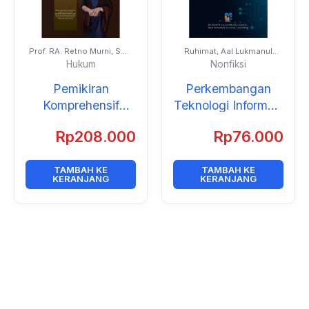
Prof. RA. Retno Murni, S.H.,
Ruhimat, Aal Lukmanul
M.H., Ph.D. dan Para
Hakim, Rusi Rusmiati
Hukum
Nonfiksi
Kolega
Aliyyah, dan Agustini
Pemikiran
Perkembangan
Komprehensif
Teknologi Informasi
Hukum Bisnis:
dan Komunikasi
Rp
208.000
Rp
76.000
Menjawab
Tantangan
Digitalisasi
TAMBAH KE
TAMBAH KE
KERANJANG
KERANJANG