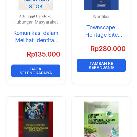
STOK
Adi Inggit Handoko,
Nonfiksi
M.I.Kom.dan Ilmu
Hubungan Masyarakat
Komunikasi B Indralaya
Townscape:
2023
Komunikasi dalam
Heritage Site
Melihat Identitas
Revitalization
Budaya Hari Ini
Rp
280.000
Rp
135.000
TAMBAH KE
KERANJANG
BACA
SELENGKAPNYA