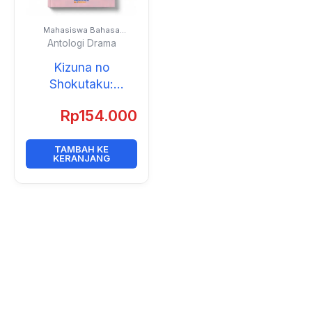
Mahasiswa Bahasa
Jepang Universitas Negeri
Antologi Drama
Jakarta
Kizuna no
Shokutaku:
Gakuseitachi no
Rp
154.000
Monogatari
(Antologi Drama)
TAMBAH KE
KERANJANG