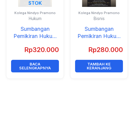
STOK
Kolega Nindyo Pramono
Kolega Nindyo Pramono
Hukum
Bisnis
Sumbangan
Sumbangan
Pemikiran Hukum
Pemikiran Hukum
Bisnis untuk
Bisnis untuk
Rp
320.000
Rp
280.000
Pembangunan
Pembangunan
Indonesia
Indonesia (Edisi
BACA
TAMBAH KE
Revisi)
SELENGKAPNYA
KERANJANG