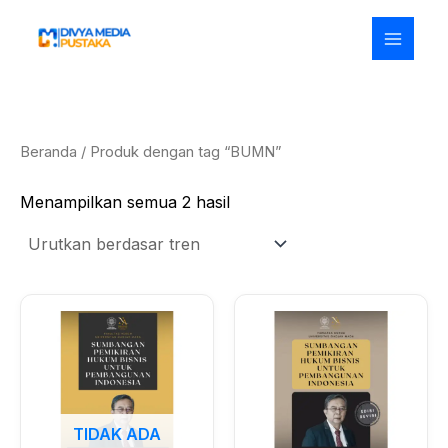
Diurutkan
Lewati
menurut
ke
popularitas
konten
Beranda
/ Produk dengan tag “BUMN”
Menampilkan semua 2 hasil
TIDAK ADA