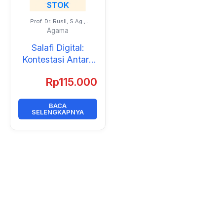
STOK
Prof. Dr. Rusli, S.Ag.,
M.Soc.Sc.
Agama
Salafi Digital:
Kontestasi Antara
Ideologi, Motif, dan
Rp
115.000
Kepentingan dalam
Pembuatan Fatwa
BACA
SELENGKAPNYA