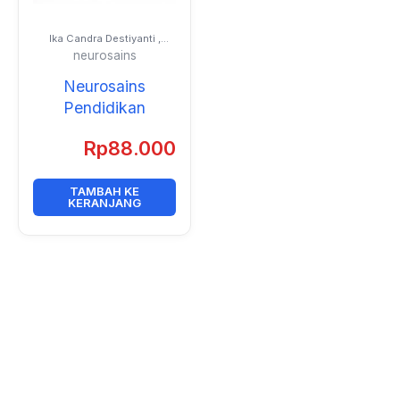
Ika Candra Destiyanti ,
M.Pd.I. dan Anggi
neurosains
Pramowardhani, M.Pd.
Neurosains
Pendidikan
Rp
88.000
TAMBAH KE
KERANJANG