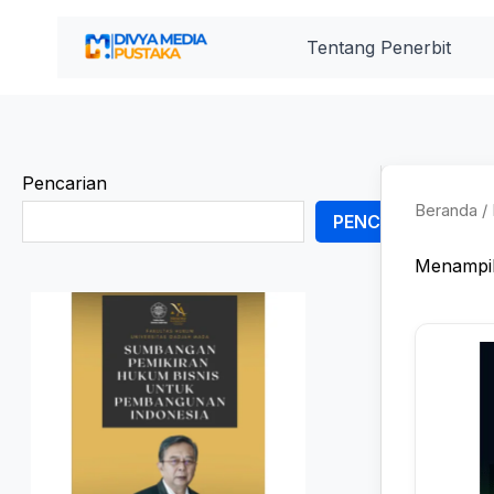
Lewati
ke
Tentang Penerbit
konten
Pencarian
Beranda
/ 
PENCARIAN
Menampil