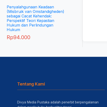
Penyalahgunaan Keadaan
(Misbruik van Omstandigheden)
sebagai Cacat Kehendak:
Perspektif Teori Kepastian
Hukum dan Perlindungan
Hukum
Rp
94.000
Tentang Kami
Divya Media Pustaka adalah penerbit berpengalaman