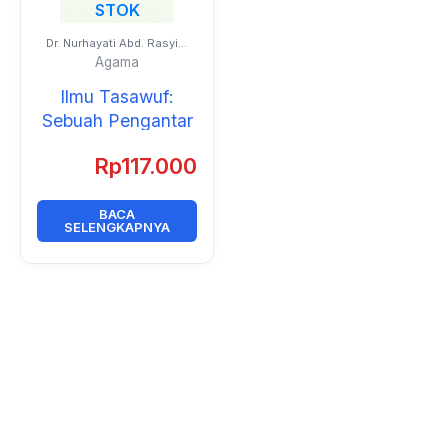
STOK
Dr. Nurhayati Abd. Rasyid,
S.Ag., M.Fil.I.
Agama
Ilmu Tasawuf:
Sebuah Pengantar
Rp
117.000
BACA
SELENGKAPNYA