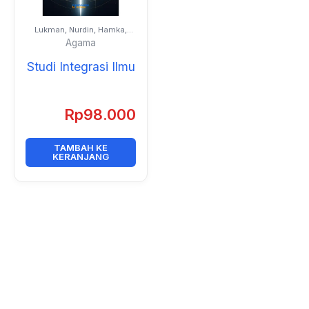
Lukman, Nurdin, Hamka,
Sagir M. Amin, Muhammad
Agama
Djamil, Muhammad Nur
Ahsan, dan Darlis
Studi Integrasi Ilmu
Rp
98.000
TAMBAH KE
KERANJANG