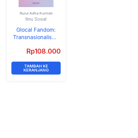
Nurul Adha Kurniati
Ilmu Sosial
Glocal Fandom:
Transnasionalisme
dan Ekspresi
Rp
108.000
Lokalitas
Penggemar Korean
Wave di Media
TAMBAH KE
KERANJANG
Sosial X/Twitter