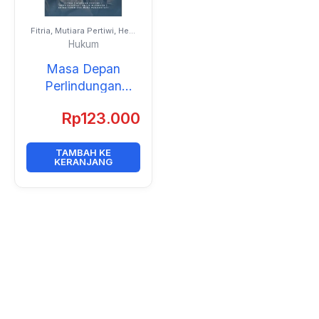
Fitria, Mutiara Pertiwi, Heru
Susetyo, Antje Missbach,
Hukum
Akino Tahir, Tri Nuke
Pudjiastuti
Masa Depan
Perlindungan
Pengungsi:
Rp
123.000
Perspektif
Multidisiplin
TAMBAH KE
KERANJANG