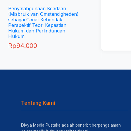
Penyalahgunaan Keadaan
(Misbruik van Omstandigheden)
sebagai Cacat Kehendak:
Perspektif Teori Kepastian
Hukum dan Perlindungan
Hukum
Rp
94.000
Tentang Kami
Divya Media Pustaka adalah penerbit berpengalaman