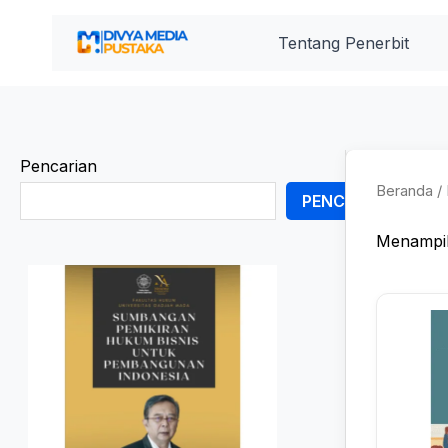
Lewati
ke
Tentang Penerbit
konten
Pencarian
Beranda
/ 
PENCARIAN
Menampil