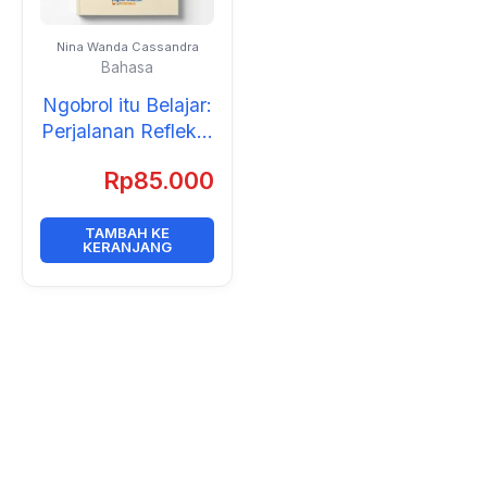
Nina Wanda Cassandra
Bahasa
Ngobrol itu Belajar:
Perjalanan Reflektif
Membangun
Rp
85.000
Pedagogi Dialogis
dalam Pendidikan
Guru Bahasa
TAMBAH KE
KERANJANG
Inggris