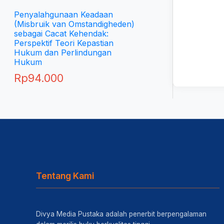
Penyalahgunaan Keadaan
(Misbruik van Omstandigheden)
sebagai Cacat Kehendak:
Perspektif Teori Kepastian
Hukum dan Perlindungan
Hukum
Rp
94.000
Tentang Kami
Divya Media Pustaka adalah penerbit berpengalaman