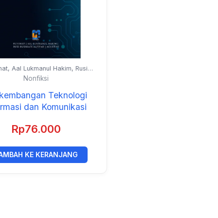
mat, Aal Lukmanul Hakim, Rusi
smiati Aliyyah, dan Agustini
Nonfiksi
kembangan Teknologi
ormasi dan Komunikasi
Rp
76.000
AMBAH KE KERANJANG