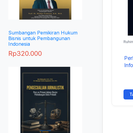
Sumbangan Pemikiran Hukum
Bisnis untuk Pembangunan
Ruhi
Indonesia
Ru
Rp
320.000
Per
Inf
T