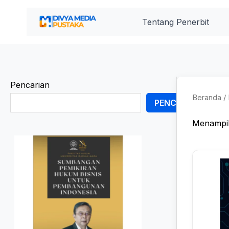
Lewati
ke
Tentang Penerbit
konten
Pencarian
Beranda
/ 
PENCARIAN
Menampil