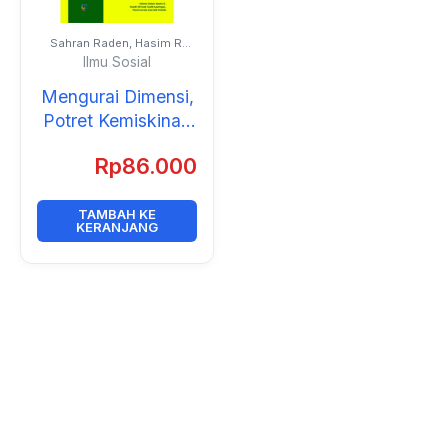
Sahran Raden, Hasim R,
Rusdin Ahmad, Taufik
Ilmu Sosial
Lasenggo,Rachmawati,
dan Gusnarib Wahab
Mengurai Dimensi,
Potret Kemiskinan
dan Stunting di
Rp
86.000
Kabupaten Sigi:
Tantangan dan
TAMBAH KE
Solusi
KERANJANG