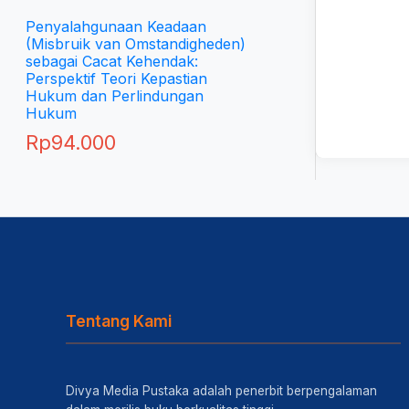
Penyalahgunaan Keadaan
(Misbruik van Omstandigheden)
sebagai Cacat Kehendak:
Perspektif Teori Kepastian
Hukum dan Perlindungan
Hukum
Rp
94.000
Tentang Kami
Divya Media Pustaka adalah penerbit berpengalaman