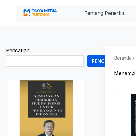
Lewati
ke
Tentang Penerbit
konten
Pencarian
Beranda
/ 
PENCARIAN
Menampil