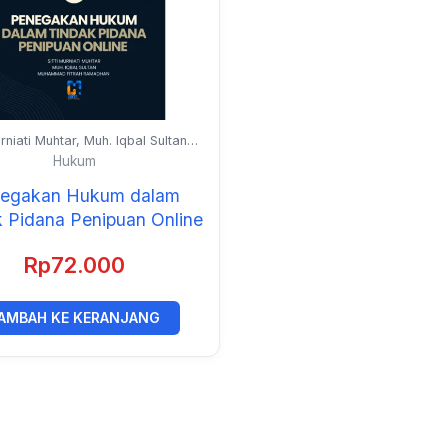
urniati Muhtar, Muh. Iqbal Sultan,
 Muhammad Fitrah Ramadhan
Hukum
egakan Hukum dalam
 Pidana Penipuan Online
Rp
72.000
AMBAH KE KERANJANG