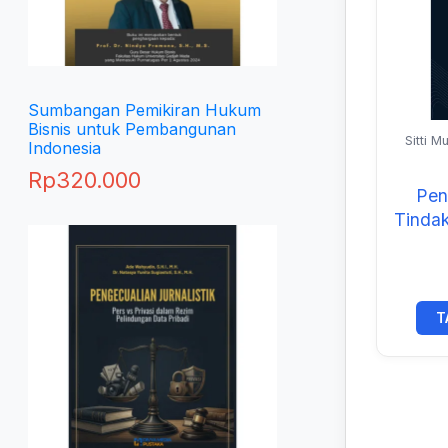
Sumbangan Pemikiran Hukum
Bisnis untuk Pembangunan
Sitti M
Indonesia
dan
Rp
320.000
Pen
Tindak
T