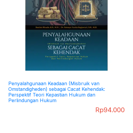
Penyalahgunaan Keadaan (Misbruik van
Omstandigheden) sebagai Cacat Kehendak:
Perspektif Teori Kepastian Hukum dan
Perlindungan Hukum
Rp
94.000