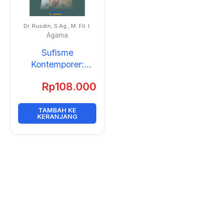
Dr. Rusdin, S.Ag., M. Fil. I.
Agama
Sufisme
Kontemporer:
Perspektif
Rp
108.000
Pemikiran Seyyed
Hossein Nasr
TAMBAH KE
KERANJANG