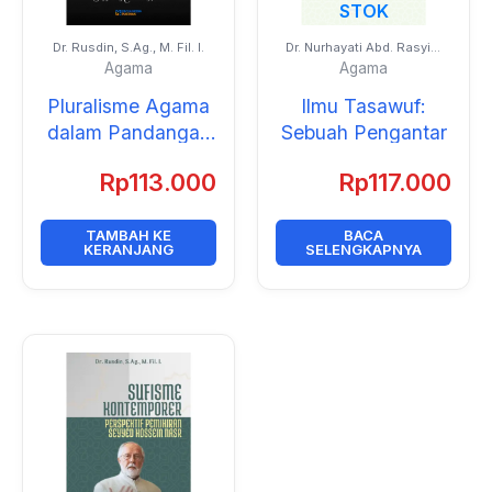
STOK
Dr. Rusdin, S.Ag., M. Fil. I.
Dr. Nurhayati Abd. Rasyid,
S.Ag., M.Fil.I.
Agama
Agama
Pluralisme Agama
Ilmu Tasawuf:
dalam Pandangan
Sebuah Pengantar
Seyyed Hossein
Rp
113.000
Rp
117.000
Nasr
TAMBAH KE
BACA
KERANJANG
SELENGKAPNYA