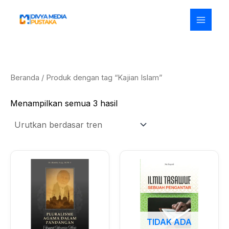
Diurutkan
Lewati
menurut
ke
popularitas
konten
Beranda
/ Produk dengan tag “Kajian Islam”
Menampilkan semua 3 hasil
TIDAK ADA