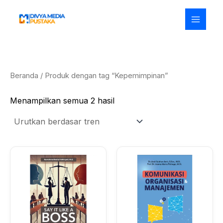
Diurutkan
Lewati
menurut
ke
popularitas
konten
Beranda
/ Produk dengan tag “Kepemimpinan”
Menampilkan semua 2 hasil