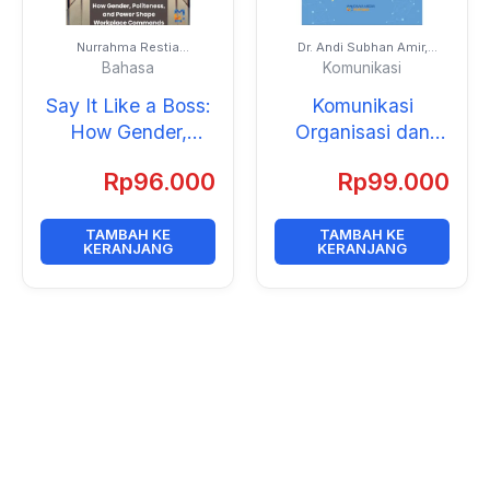
Nurrahma Restia
Dr. Andi Subhan Amir,
Fatkhiyati, M.Li.
S.Sos., M.Si., Prof. Dr.
Bahasa
Komunikasi
Jeanny Maria Fatimah,
M.Si.
Say It Like a Boss:
Komunikasi
How Gender,
Organisasi dan
Politeness, and
Manajemen
Rp
96.000
Rp
99.000
Power Shape
Workplace
Commands
TAMBAH KE
TAMBAH KE
KERANJANG
KERANJANG