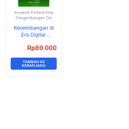
Anugerah Perdana Singi
Pengembangan Diri
Keseimbangan di
Era Digital:
Produktif dan
Rp
89.000
Bahagia Tidak
Bergantung pada
TAMBAH KE
Internet
KERANJANG