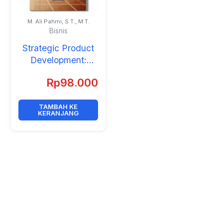
M. Ali Pahmi, S.T., M.T.
Bisnis
Strategic Product
Development:
Integrasi
Rp
98.000
Benchmarking,
Quality
Improvement, dan
TAMBAH KE
KERANJANG
Metode Optimasi