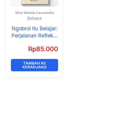
Nina Wanda Cassandra
Bahasa
Ngobrol itu Belajar:
Perjalanan Reflektif
Membangun
Rp
85.000
Pedagogi Dialogis
dalam Pendidikan
Guru Bahasa
TAMBAH KE
KERANJANG
Inggris