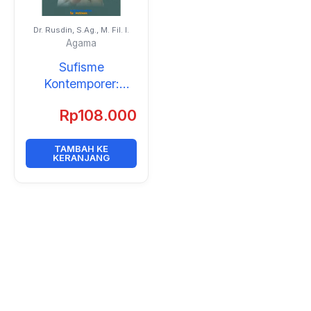
Dr. Rusdin, S.Ag., M. Fil. I.
Agama
Sufisme
Kontemporer:
Perspektif
Rp
108.000
Pemikiran Seyyed
Hossein Nasr
TAMBAH KE
KERANJANG