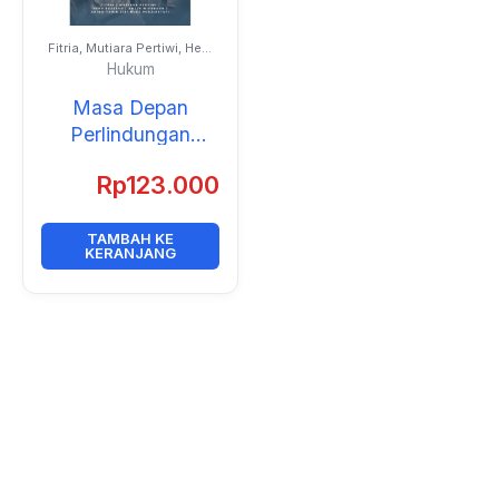
Fitria, Mutiara Pertiwi, Heru
Susetyo, Antje Missbach,
Hukum
Akino Tahir, Tri Nuke
Pudjiastuti
Masa Depan
Perlindungan
Pengungsi:
Rp
123.000
Perspektif
Multidisiplin
TAMBAH KE
KERANJANG