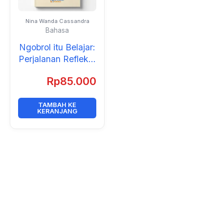
Nina Wanda Cassandra
Bahasa
Ngobrol itu Belajar:
Perjalanan Reflektif
Membangun
Rp
85.000
Pedagogi Dialogis
dalam Pendidikan
Guru Bahasa
TAMBAH KE
KERANJANG
Inggris