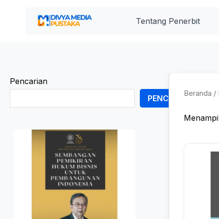
Lewati
ke
Tentang Penerbit
konten
Pencarian
Beranda
/ 
PENCARIAN
Menampil