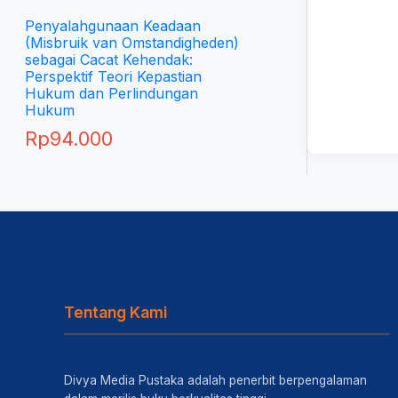
Penyalahgunaan Keadaan
(Misbruik van Omstandigheden)
sebagai Cacat Kehendak:
Perspektif Teori Kepastian
Hukum dan Perlindungan
Hukum
Rp
94.000
Tentang Kami
Divya Media Pustaka adalah penerbit berpengalaman