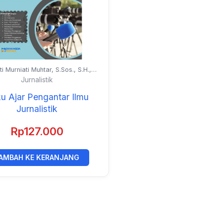
tti Murniati Muhtar, S.Sos., S.H.,
om. dan Dr. Erniwati, S.E., M.Si.
Jurnalistik
u Ajar Pengantar Ilmu
Jurnalistik
Rp
127.000
AMBAH KE KERANJANG