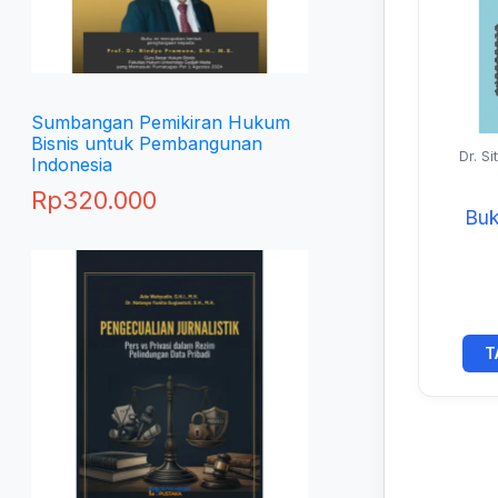
Sumbangan Pemikiran Hukum
Bisnis untuk Pembangunan
Dr. Si
Indonesia
M.I.K
Rp
320.000
Buk
T