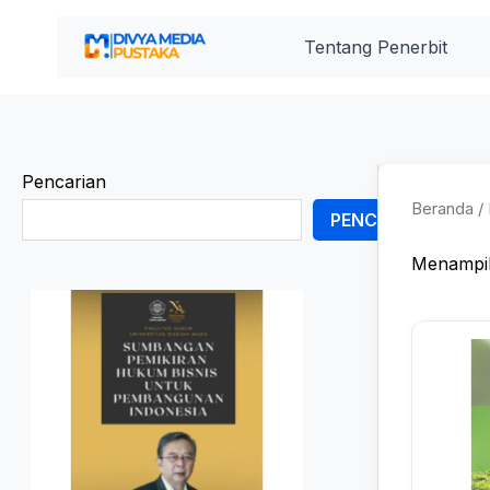
Lewati
ke
Tentang Penerbit
konten
Pencarian
Beranda
/ 
PENCARIAN
Menampil