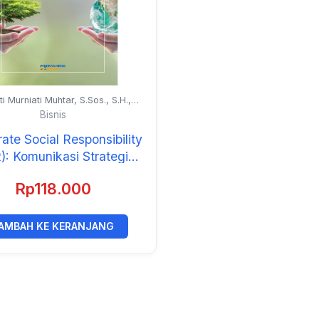
tti Murniati Muhtar, S.Sos., S.H.,
., Prof. Dr. Andi Alimuddin Unde,
Bisnis
, dan Prof. Dr. Hafied Cangara,
M.Sc.
ate Social Responsibility
): Komunikasi Strategis
ampak Pengendalian
Rp
118.000
Lingkungan
AMBAH KE KERANJANG