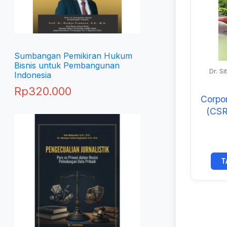
Sumbangan Pemikiran Hukum
Bisnis untuk Pembangunan
Dr. Si
Indonesia
M.I.Kom
M.Si.
Rp
320.000
Corpor
(CSR
D
T