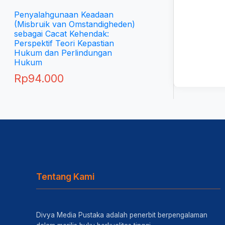
Penyalahgunaan Keadaan
(Misbruik van Omstandigheden)
sebagai Cacat Kehendak:
Perspektif Teori Kepastian
Hukum dan Perlindungan
Hukum
Rp
94.000
Tentang Kami
Divya Media Pustaka adalah penerbit berpengalaman