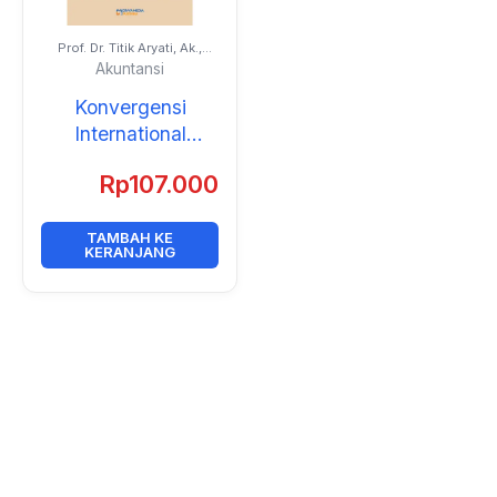
Prof. Dr. Titik Aryati, Ak.,
CA., CPIA.
Akuntansi
Konvergensi
International
Financial Reporting
Rp
107.000
Standards (IFRS)
terhadap Kualitas
Akuntansi
TAMBAH KE
KERANJANG