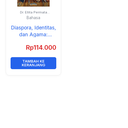
Dr. Ellita Permata
Widjayanti, M.A.
Bahasa
Diaspora, Identitas,
dan Agama:
Artikulasi Identitas
Rp
114.000
Remaja Perempuan
Muslim di Amerika
dalam Tiga Novel
TAMBAH KE
KERANJANG
Young Adult