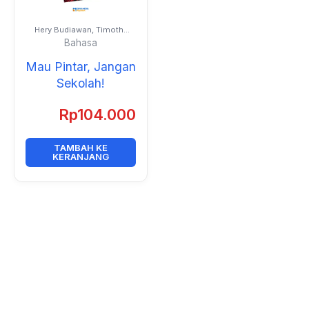
Hery Budiawan, Timothy
Revival April Torondek,
Bahasa
Putri Safrani, dan Anggun
Kurnia Dewi
Mau Pintar, Jangan
Sekolah!
Rp
104.000
TAMBAH KE
KERANJANG