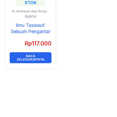
STOK
Dr. Nurhayati Abd. Rasyid,
S.Ag., M.Fil.I.
Agama
Ilmu Tasawuf:
Sebuah Pengantar
Rp
117.000
BACA
SELENGKAPNYA