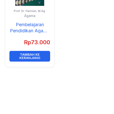
Prof. Dr. Hamlan, M.Ag.
Agama
Pembelajaran
Pendidikan Agama
Islam: Penerapan
Rp
73.000
Nilai Ekologis
Kearifan Lokal
Etnis Kaili
TAMBAH KE
KERANJANG