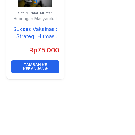
Sitti Murniati Muhtar,
Sudirman Karnay, Muh.
Hubungan Masyarakat
Iqbal Sultan, dan
Muhammad Fitrah
Sukses Vaksinasi:
Ramadhan
Strategi Humas
Polrestabes
Rp
75.000
Makassar
TAMBAH KE
KERANJANG