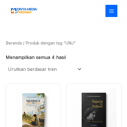
Diurutkan
Lewati
menurut
ke
popularitas
konten
Beranda
/ Produk dengan tag “UNJ”
Menampilkan semua 4 hasil