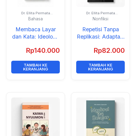
Dr. Ellita Permata
Dr. Ellita Permata
Widjayanti, M.A.
Widjayanti, M.A.
Bahasa
Nonfiksi
Membaca Layar
Repetisi Tanpa
dan Kata: Ideologi,
Replikasi: Adaptasi
Gender, dan Nilai
Lintas Budaya
Rp
140.000
Rp
82.000
dalam Sastra &
Kisah Helen Keller
Film Anak dan
dari Amerika, India,
TAMBAH KE
Remaja
hingga Indonesia
TAMBAH KE
KERANJANG
KERANJANG