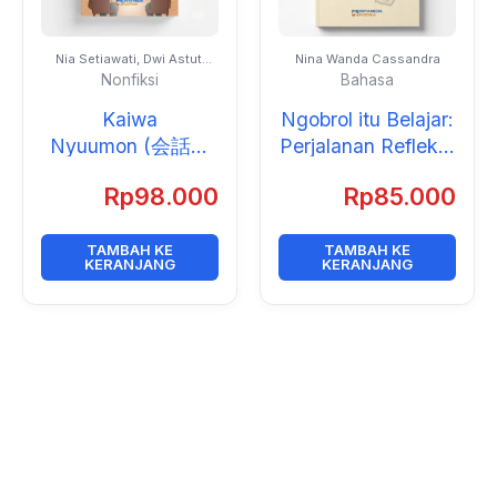
Nia Setiawati, Dwi Astuti
Nina Wanda Cassandra
Retno Lestari, Yuniarsih,
Nonfiksi
Bahasa
Viana Meilani Prasetio,
Frida Philiyanti, Tia
Kaiwa
Ngobrol itu Belajar:
Ristiawati, Nur Saadah Fitri
Asih, Cut Erra Rismorlita,
Nyuumon ‭(‬会話入
Perjalanan Reflektif
dan Mochammad Fredy
門‭)
Membangun
Rp
98.000
Rp
85.000
Pedagogi Dialogis
dalam Pendidikan
TAMBAH KE
Guru Bahasa
TAMBAH KE
KERANJANG
KERANJANG
Inggris