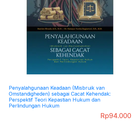
Penyalahgunaan Keadaan (Misbruik van
Omstandigheden) sebagai Cacat Kehendak:
Perspektif Teori Kepastian Hukum dan
Perlindungan Hukum
Rp
94.000