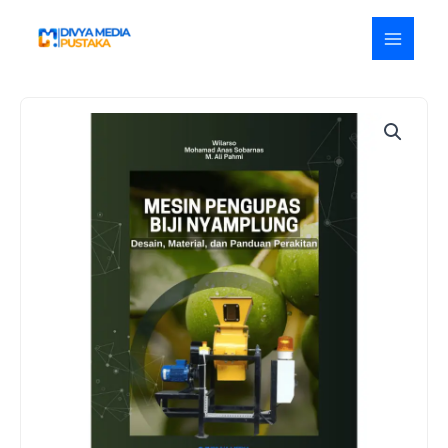
Lewati
ke
konten
Kuantitas
Mesin
Pengupas
Biji
Nyamplung:
Desain,
Material,
dan
Panduan
Perakitan