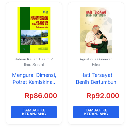
Sahran Raden, Hasim R,
Agustinus Gunawan
Rusdin Ahmad, Taufik
Ilmu Sosial
Fiksi
Lasenggo,Rachmawati,
dan Gusnarib Wahab
Mengurai Dimensi,
Hati Tersayat
Potret Kemiskinan
Benih Bertumbuh
dan Stunting di
Rp
86.000
Rp
92.000
Kabupaten Sigi:
Tantangan dan
Solusi
TAMBAH KE
TAMBAH KE
KERANJANG
KERANJANG