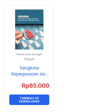
Radisman Saragih
Hukum
Sengketa
Kepegawaian dan
Badan
Rp
85.000
Peradilannya
TAMBAH KE
KERANJANG